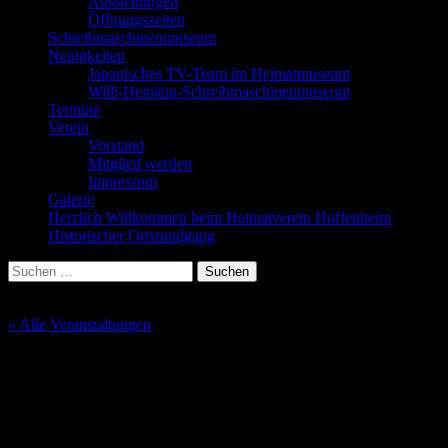
Ausstellungen
Öffnungszeiten
Schreibmaschinenmuseum
Neuigkeiten
Japanisches TV-Team im Heimatmuseum
Willi-Heinlein-Schreibmaschinenmuseum
Termine
Verein
Vorstand
Mitglied werden
Impressum
Galerie
Herzlich Willkommen beim Heimatverein Hoffenheim
Historischer Ortsrundgang
Suchen
nach:
« Alle Veranstaltungen
Diese Veranstaltung hat bereits stattgefunden.
Monatssitzung Februar
26. Januar @ 19:00
-
20:00